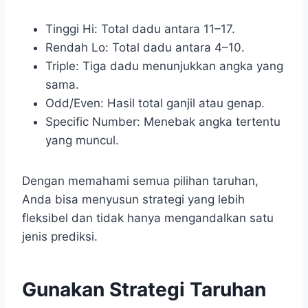
Tinggi Hi: Total dadu antara 11–17.
Rendah Lo: Total dadu antara 4–10.
Triple: Tiga dadu menunjukkan angka yang
sama.
Odd/Even: Hasil total ganjil atau genap.
Specific Number: Menebak angka tertentu
yang muncul.
Dengan memahami semua pilihan taruhan,
Anda bisa menyusun strategi yang lebih
fleksibel dan tidak hanya mengandalkan satu
jenis prediksi.
Gunakan Strategi Taruhan