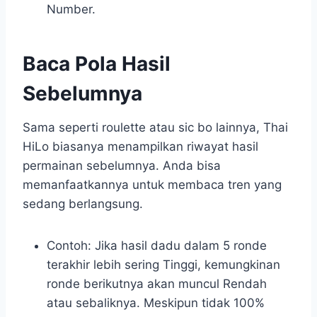
Number.
Baca Pola Hasil
Sebelumnya
Sama seperti roulette atau sic bo lainnya, Thai
HiLo biasanya menampilkan riwayat hasil
permainan sebelumnya. Anda bisa
memanfaatkannya untuk membaca tren yang
sedang berlangsung.
Contoh: Jika hasil dadu dalam 5 ronde
terakhir lebih sering Tinggi, kemungkinan
ronde berikutnya akan muncul Rendah
atau sebaliknya. Meskipun tidak 100%