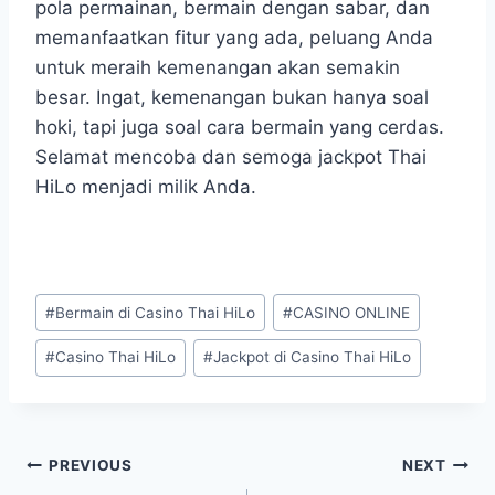
pola permainan, bermain dengan sabar, dan
memanfaatkan fitur yang ada, peluang Anda
untuk meraih kemenangan akan semakin
besar. Ingat, kemenangan bukan hanya soal
hoki, tapi juga soal cara bermain yang cerdas.
Selamat mencoba dan semoga jackpot Thai
HiLo menjadi milik Anda.
Post
#
Bermain di Casino Thai HiLo
#
CASINO ONLINE
Tags:
#
Casino Thai HiLo
#
Jackpot di Casino Thai HiLo
Post
PREVIOUS
NEXT