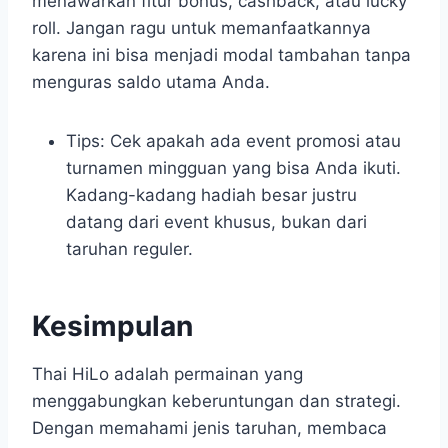
menawarkan fitur bonus, cashback, atau lucky
roll. Jangan ragu untuk memanfaatkannya
karena ini bisa menjadi modal tambahan tanpa
menguras saldo utama Anda.
Tips: Cek apakah ada event promosi atau
turnamen mingguan yang bisa Anda ikuti.
Kadang-kadang hadiah besar justru
datang dari event khusus, bukan dari
taruhan reguler.
Kesimpulan
Thai HiLo adalah permainan yang
menggabungkan keberuntungan dan strategi.
Dengan memahami jenis taruhan, membaca