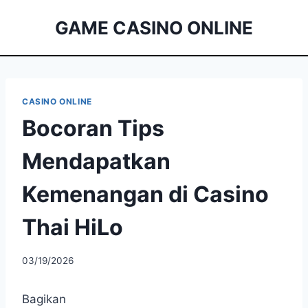
Skip
GAME CASINO ONLINE
to
content
CASINO ONLINE
Bocoran Tips
Mendapatkan
Kemenangan di Casino
Thai HiLo
03/19/2026
Bagikan