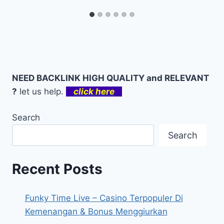
NEED BACKLINK HIGH QUALITY and RELEVANT
?
let us help.
click here
Search
Search
Recent Posts
Funky Time Live – Casino Terpopuler Di
Kemenangan & Bonus Menggiurkan