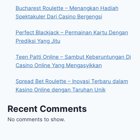
Bucharest Roulette – Menangkan Hadiah
Spektakuler Dari Casino Bergengsi
Perfect Blackjack – Permainan Kartu Dengan
Prediksi Yang Jitu
Teen Patti Online – Sambut Keberuntungan Di
Casino Online Yang Mengasyikkan
Spread Bet Roulette – Inovasi Terbaru dalam
Kasino Online dengan Taruhan Unik
Recent Comments
No comments to show.