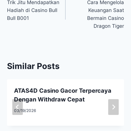
Trik Jitu Mendapatkan
Cara Mengelola
navigation
Hadiah di Casino Bull
Keuangan Saat
Bull B001
Bermain Casino
Dragon Tiger
Similar Posts
ATAS4D Casino Gacor Terpercaya
Dengan Withdraw Cepat
03/19/2026