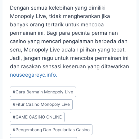
Dengan semua kelebihan yang dimiliki
Monopoly Live, tidak mengherankan jika
banyak orang tertarik untuk mencoba
permainan ini. Bagi para pecinta permainan
casino yang mencari pengalaman berbeda dan
seru, Monopoly Live adalah pilihan yang tepat.
Jadi, jangan ragu untuk mencoba permainan ini
dan rasakan sensasi keseruan yang ditawarkan
nouseegareyc.info.
Post
#
Cara Bermain Monopoly Live
Tags:
#
Fitur Casino Monopoly Live
#
GAME CASINO ONLINE
#
Pengembang Dan Popularitas Casino