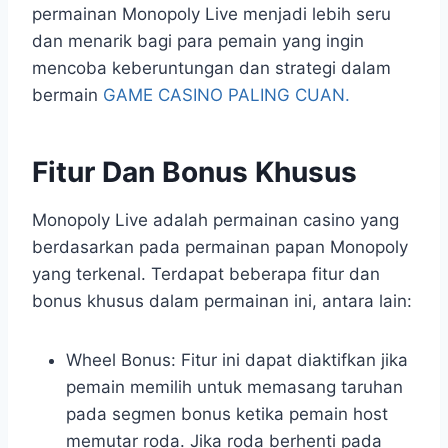
permainan Monopoly Live menjadi lebih seru
dan menarik bagi para pemain yang ingin
mencoba keberuntungan dan strategi dalam
bermain
GAME CASINO PALING CUAN.
Fitur Dan Bonus Khusus
Monopoly Live adalah permainan casino yang
berdasarkan pada permainan papan Monopoly
yang terkenal. Terdapat beberapa fitur dan
bonus khusus dalam permainan ini, antara lain:
Wheel Bonus: Fitur ini dapat diaktifkan jika
pemain memilih untuk memasang taruhan
pada segmen bonus ketika pemain host
memutar roda. Jika roda berhenti pada