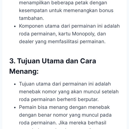
menampilkan beberapa petak dengan
kesempatan untuk memenangkan bonus
tambahan.
Komponen utama dari permainan ini adalah
roda permainan, kartu Monopoly, dan
dealer yang memfasilitasi permainan.
3. Tujuan Utama dan Cara
Menang:
Tujuan utama dari permainan ini adalah
menebak nomor yang akan muncul setelah
roda permainan berhenti berputar.
Pemain bisa menang dengan menebak
dengan benar nomor yang muncul pada
roda permainan. Jika mereka berhasil