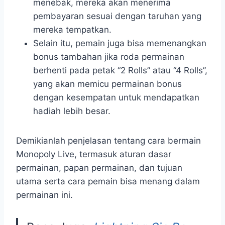
menebak, mereka akan menerima
pembayaran sesuai dengan taruhan yang
mereka tempatkan.
Selain itu, pemain juga bisa memenangkan
bonus tambahan jika roda permainan
berhenti pada petak “2 Rolls” atau “4 Rolls”,
yang akan memicu permainan bonus
dengan kesempatan untuk mendapatkan
hadiah lebih besar.
Demikianlah penjelasan tentang cara bermain
Monopoly Live, termasuk aturan dasar
permainan, papan permainan, dan tujuan
utama serta cara pemain bisa menang dalam
permainan ini.