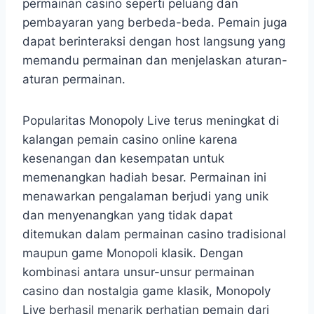
permainan casino seperti peluang dan
pembayaran yang berbeda-beda. Pemain juga
dapat berinteraksi dengan host langsung yang
memandu permainan dan menjelaskan aturan-
aturan permainan.
Popularitas Monopoly Live terus meningkat di
kalangan pemain casino online karena
kesenangan dan kesempatan untuk
memenangkan hadiah besar. Permainan ini
menawarkan pengalaman berjudi yang unik
dan menyenangkan yang tidak dapat
ditemukan dalam permainan casino tradisional
maupun game Monopoli klasik. Dengan
kombinasi antara unsur-unsur permainan
casino dan nostalgia game klasik, Monopoly
Live berhasil menarik perhatian pemain dari