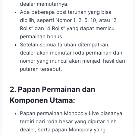
dealer memutarnya.
Ada beberapa opsi taruhan yang bisa
dipilih, seperti Nomor 1, 2, 5, 10, atau “2
Rolls” dan “4 Rolls” yang dapat memicu
permainan bonus.
Setelah semua taruhan ditempatkan,
dealer akan memutar roda permainan dan
nomor yang muncul akan menjadi hasil dari
putaran tersebut.
2. Papan Permainan dan
Komponen Utama:
Papan permainan Monopoly Live biasanya
terdiri dari roda besar yang diputar oleh
dealer, serta papan Monopoly yang