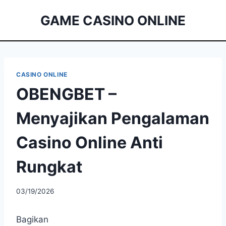
Skip
GAME CASINO ONLINE
to
content
CASINO ONLINE
OBENGBET –
Menyajikan Pengalaman
Casino Online Anti
Rungkat
03/19/2026
Bagikan