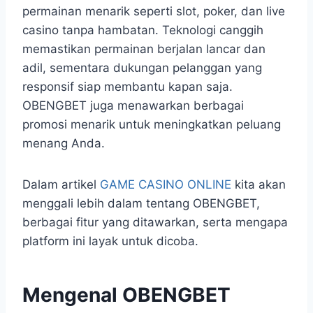
permainan menarik seperti slot, poker, dan live
casino tanpa hambatan. Teknologi canggih
memastikan permainan berjalan lancar dan
adil, sementara dukungan pelanggan yang
responsif siap membantu kapan saja.
OBENGBET juga menawarkan berbagai
promosi menarik untuk meningkatkan peluang
menang Anda.
Dalam artikel
GAME CASINO ONLINE
kita akan
menggali lebih dalam tentang OBENGBET,
berbagai fitur yang ditawarkan, serta mengapa
platform ini layak untuk dicoba.
Mengenal OBENGBET