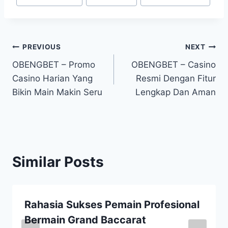
Post
PREVIOUS
NEXT
OBENGBET – Promo
OBENGBET – Casino
navigation
Casino Harian Yang
Resmi Dengan Fitur
Bikin Main Makin Seru
Lengkap Dan Aman
Similar Posts
Rahasia Sukses Pemain Profesional
Bermain Grand Baccarat