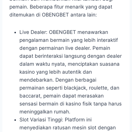
pemain. Beberapa fitur menarik yang dapat
ditemukan di OBENGBET antara lain:
Live Dealer: OBENGBET menawarkan
pengalaman bermain yang lebih interaktif
dengan permainan live dealer. Pemain
dapat berinteraksi langsung dengan dealer
dalam waktu nyata, menciptakan suasana
kasino yang lebih autentik dan
mendebarkan. Dengan berbagai
permainan seperti blackjack, roulette, dan
baccarat, pemain dapat merasakan
sensasi bermain di kasino fisik tanpa harus
meninggalkan rumah.
Slot Variasi Tinggi: Platform ini
menyediakan ratusan mesin slot dengan