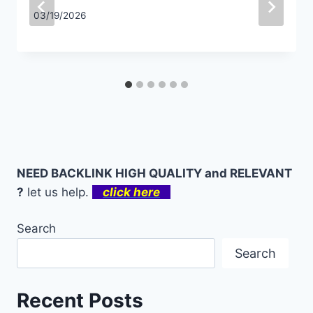
03/19/2026
NEED BACKLINK HIGH QUALITY and RELEVANT
?
let us help.
click here
Search
Search
Recent Posts