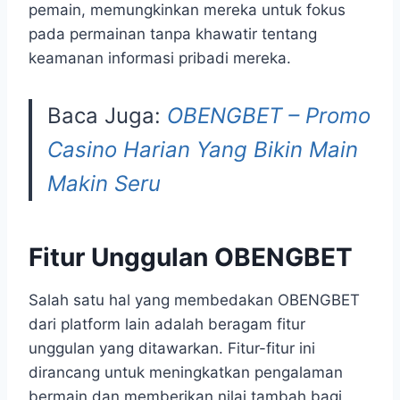
pemain, memungkinkan mereka untuk fokus
pada permainan tanpa khawatir tentang
keamanan informasi pribadi mereka.
Baca Juga:
OBENGBET – Promo
Casino Harian Yang Bikin Main
Makin Seru
Fitur Unggulan OBENGBET
Salah satu hal yang membedakan OBENGBET
dari platform lain adalah beragam fitur
unggulan yang ditawarkan. Fitur-fitur ini
dirancang untuk meningkatkan pengalaman
bermain dan memberikan nilai tambah bagi