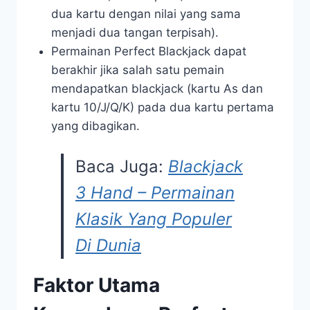
dua kartu dengan nilai yang sama
menjadi dua tangan terpisah).
Permainan Perfect Blackjack dapat
berakhir jika salah satu pemain
mendapatkan blackjack (kartu As dan
kartu 10/J/Q/K) pada dua kartu pertama
yang dibagikan.
Baca Juga:
Blackjack
3 Hand – Permainan
Klasik Yang Populer
Di Dunia
Faktor Utama