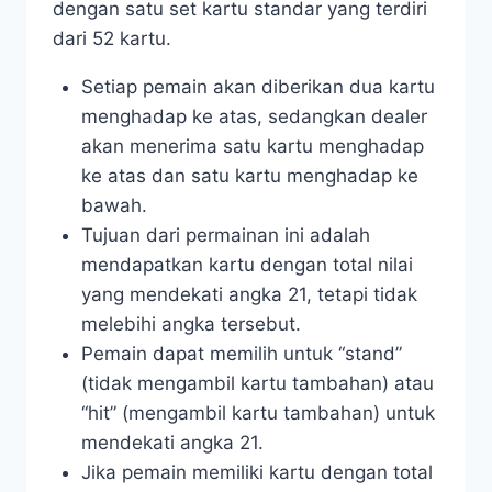
dengan satu set kartu standar yang terdiri
dari 52 kartu.
Setiap pemain akan diberikan dua kartu
menghadap ke atas, sedangkan dealer
akan menerima satu kartu menghadap
ke atas dan satu kartu menghadap ke
bawah.
Tujuan dari permainan ini adalah
mendapatkan kartu dengan total nilai
yang mendekati angka 21, tetapi tidak
melebihi angka tersebut.
Pemain dapat memilih untuk “stand”
(tidak mengambil kartu tambahan) atau
“hit” (mengambil kartu tambahan) untuk
mendekati angka 21.
Jika pemain memiliki kartu dengan total