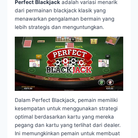
Perfect Blackjack
adalah variasi menarik
dari permainan blackjack klasik yang
menawarkan pengalaman bermain yang
lebih strategis dan menguntungkan.
Dalam Perfect Blackjack, pemain memiliki
kesempatan untuk menggunakan strategi
optimal berdasarkan kartu yang mereka
pegang dan kartu yang terlihat dari dealer.
Ini memungkinkan pemain untuk membuat