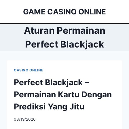
Skip
GAME CASINO ONLINE
to
content
Aturan Permainan
Perfect Blackjack
CASINO ONLINE
Perfect Blackjack –
Permainan Kartu Dengan
Prediksi Yang Jitu
03/19/2026