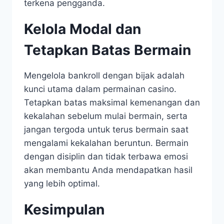
terkena pengganda.
Kelola Modal dan
Tetapkan Batas Bermain
Mengelola bankroll dengan bijak adalah
kunci utama dalam permainan casino.
Tetapkan batas maksimal kemenangan dan
kekalahan sebelum mulai bermain, serta
jangan tergoda untuk terus bermain saat
mengalami kekalahan beruntun. Bermain
dengan disiplin dan tidak terbawa emosi
akan membantu Anda mendapatkan hasil
yang lebih optimal.
Kesimpulan