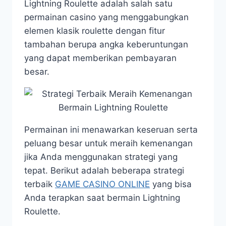
Lightning Roulette adalah salah satu
permainan casino yang menggabungkan
elemen klasik roulette dengan fitur
tambahan berupa angka keberuntungan
yang dapat memberikan pembayaran
besar.
Permainan ini menawarkan keseruan serta
peluang besar untuk meraih kemenangan
jika Anda menggunakan strategi yang
tepat. Berikut adalah beberapa strategi
terbaik
GAME CASINO ONLINE
yang bisa
Anda terapkan saat bermain Lightning
Roulette.