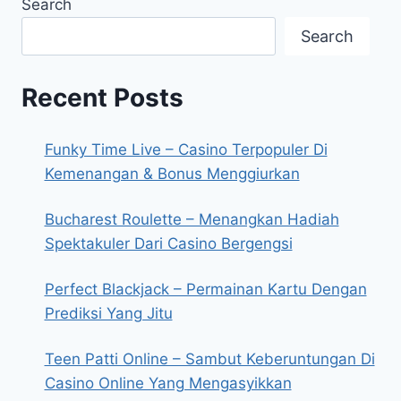
Search
Search
Recent Posts
Funky Time Live – Casino Terpopuler Di
Kemenangan & Bonus Menggiurkan
Bucharest Roulette – Menangkan Hadiah
Spektakuler Dari Casino Bergengsi
Perfect Blackjack – Permainan Kartu Dengan
Prediksi Yang Jitu
Teen Patti Online – Sambut Keberuntungan Di
Casino Online Yang Mengasyikkan