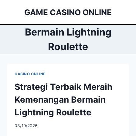
Skip
GAME CASINO ONLINE
to
content
Bermain Lightning
Roulette
CASINO ONLINE
Strategi Terbaik Meraih
Kemenangan Bermain
Lightning Roulette
03/19/2026