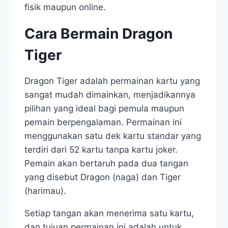
fisik maupun online.
Cara Bermain Dragon
Tiger
Dragon Tiger adalah permainan kartu yang
sangat mudah dimainkan, menjadikannya
pilihan yang ideal bagi pemula maupun
pemain berpengalaman. Permainan ini
menggunakan satu dek kartu standar yang
terdiri dari 52 kartu tanpa kartu joker.
Pemain akan bertaruh pada dua tangan
yang disebut Dragon (naga) dan Tiger
(harimau).
Setiap tangan akan menerima satu kartu,
dan tujuan permainan ini adalah untuk