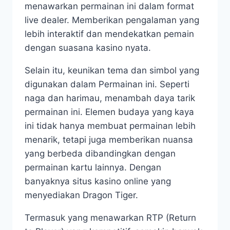
menawarkan permainan ini dalam format
live dealer. Memberikan pengalaman yang
lebih interaktif dan mendekatkan pemain
dengan suasana kasino nyata.
Selain itu, keunikan tema dan simbol yang
digunakan dalam
Permainan ini.
Seperti
naga dan harimau, menambah daya tarik
permainan ini. Elemen budaya yang kaya
ini tidak hanya membuat permainan lebih
menarik, tetapi juga memberikan nuansa
yang berbeda dibandingkan dengan
permainan kartu lainnya. Dengan
banyaknya situs kasino online yang
menyediakan Dragon Tiger.
Termasuk yang menawarkan RTP (Return