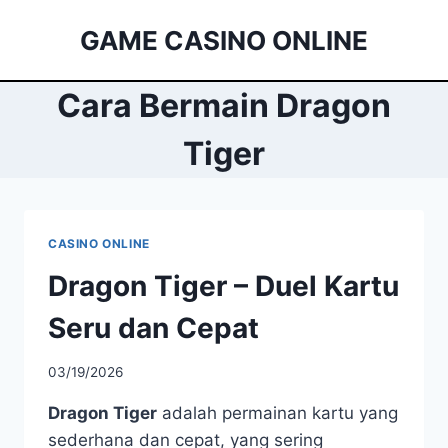
Skip
GAME CASINO ONLINE
to
content
Cara Bermain Dragon
Tiger
CASINO ONLINE
Dragon Tiger – Duel Kartu
Seru dan Cepat
03/19/2026
Dragon Tiger
adalah permainan kartu yang
sederhana dan cepat, yang sering