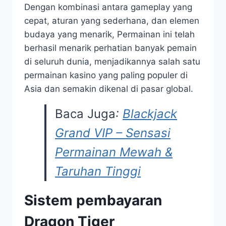
Dengan kombinasi antara gameplay yang
cepat, aturan yang sederhana, dan elemen
budaya yang menarik,
Permainan ini
telah
berhasil menarik perhatian banyak pemain
di seluruh dunia, menjadikannya salah satu
permainan kasino yang paling populer di
Asia dan semakin dikenal di pasar global.
Baca Juga
:
Blackjack
Grand VIP – Sensasi
Permainan Mewah &
Taruhan Tinggi
Sistem pembayaran
Dragon Tiger