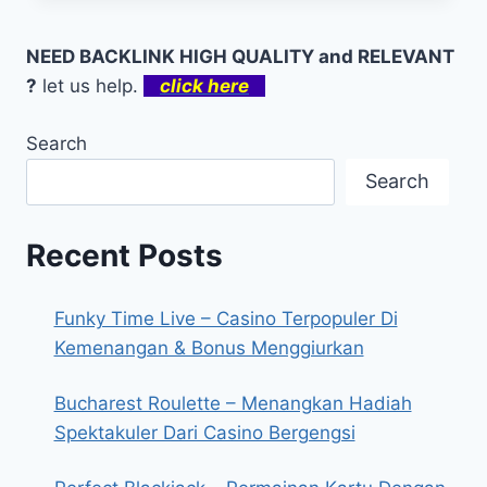
NEED BACKLINK HIGH QUALITY and RELEVANT
?
let us help.
click here
Search
Search
Recent Posts
Funky Time Live – Casino Terpopuler Di
Kemenangan & Bonus Menggiurkan
Bucharest Roulette – Menangkan Hadiah
Spektakuler Dari Casino Bergengsi