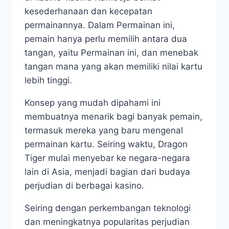
kesederhanaan dan kecepatan
permainannya. Dalam Permainan ini,
pemain hanya perlu memilih antara dua
tangan, yaitu Permainan ini, dan menebak
tangan mana yang akan memiliki nilai kartu
lebih tinggi.
Konsep yang mudah dipahami ini
membuatnya menarik bagi banyak pemain,
termasuk mereka yang baru mengenal
permainan kartu. Seiring waktu, Dragon
Tiger mulai menyebar ke negara-negara
lain di Asia, menjadi bagian dari budaya
perjudian di berbagai kasino.
Seiring dengan perkembangan teknologi
dan meningkatnya popularitas perjudian