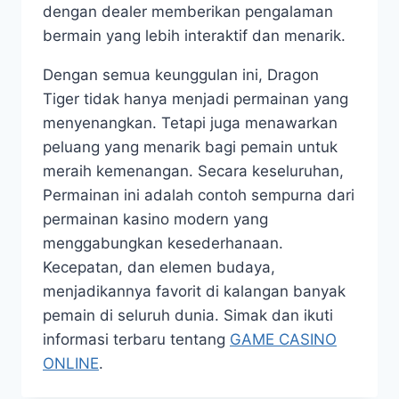
dengan dealer memberikan pengalaman
bermain yang lebih interaktif dan menarik.
Dengan semua keunggulan ini, Dragon
Tiger tidak hanya menjadi permainan yang
menyenangkan. Tetapi juga menawarkan
peluang yang menarik bagi pemain untuk
meraih kemenangan. Secara keseluruhan,
Permainan ini adalah contoh sempurna dari
permainan kasino modern yang
menggabungkan kesederhanaan.
Kecepatan, dan elemen budaya,
menjadikannya favorit di kalangan banyak
pemain di seluruh dunia. Simak dan ikuti
informasi terbaru tentang
GAME CASINO
ONLINE
.