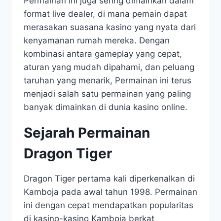
Permainan ini juga sering dimainkan dalam
format live dealer, di mana pemain dapat
merasakan suasana kasino yang nyata dari
kenyamanan rumah mereka. Dengan
kombinasi antara gameplay yang cepat,
aturan yang mudah dipahami, dan peluang
taruhan yang menarik,
Permainan ini
terus
menjadi salah satu permainan yang paling
banyak dimainkan di dunia kasino online.
Sejarah Permainan
Dragon Tiger
Dragon Tiger pertama kali diperkenalkan di
Kamboja pada awal tahun 1998. Permainan
ini dengan cepat mendapatkan popularitas
di kasino-kasino Kamboja berkat