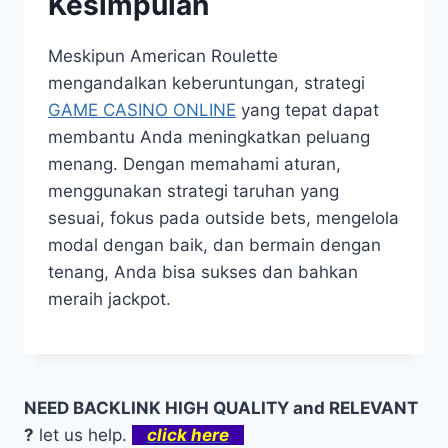
Kesimpulan
Meskipun American Roulette
mengandalkan keberuntungan, strategi
GAME CASINO ONLINE
yang tepat dapat
membantu Anda meningkatkan peluang
menang. Dengan memahami aturan,
menggunakan strategi taruhan yang
sesuai, fokus pada outside bets, mengelola
modal dengan baik, dan bermain dengan
tenang, Anda bisa sukses dan bahkan
meraih jackpot.
NEED BACKLINK HIGH QUALITY and RELEVANT
?
let us help.
click here