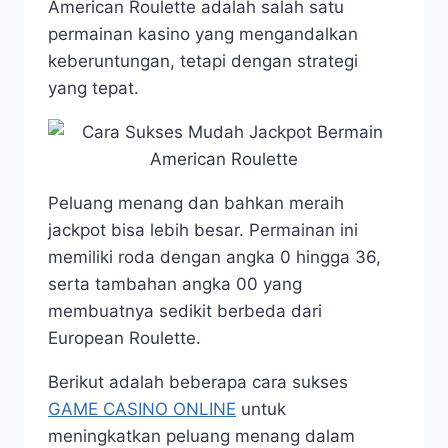
American Roulette adalah salah satu
permainan kasino yang mengandalkan
keberuntungan, tetapi dengan strategi
yang tepat.
Peluang menang dan bahkan meraih
jackpot bisa lebih besar. Permainan ini
memiliki roda dengan angka 0 hingga 36,
serta tambahan angka 00 yang
membuatnya sedikit berbeda dari
European Roulette.
Berikut adalah beberapa cara sukses
GAME CASINO ONLINE
untuk
meningkatkan peluang menang dalam