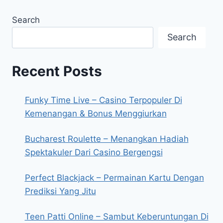
Search
Search
Recent Posts
Funky Time Live – Casino Terpopuler Di
Kemenangan & Bonus Menggiurkan
Bucharest Roulette – Menangkan Hadiah
Spektakuler Dari Casino Bergengsi
Perfect Blackjack – Permainan Kartu Dengan
Prediksi Yang Jitu
Teen Patti Online – Sambut Keberuntungan Di