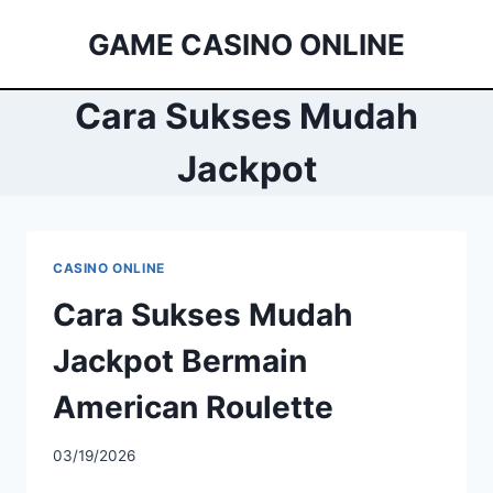
Skip
GAME CASINO ONLINE
to
content
Cara Sukses Mudah
Jackpot
CASINO ONLINE
Cara Sukses Mudah
Jackpot Bermain
American Roulette
03/19/2026