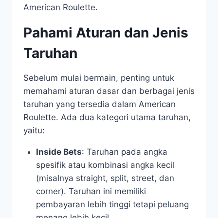
American Roulette.
Pahami Aturan dan Jenis
Taruhan
Sebelum mulai bermain, penting untuk
memahami aturan dasar dan berbagai jenis
taruhan yang tersedia dalam American
Roulette. Ada dua kategori utama taruhan,
yaitu:
Inside Bets
: Taruhan pada angka
spesifik atau kombinasi angka kecil
(misalnya straight, split, street, dan
corner). Taruhan ini memiliki
pembayaran lebih tinggi tetapi peluang
menang lebih kecil.