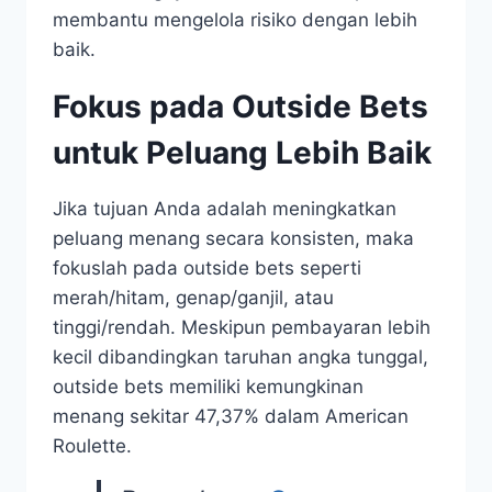
membantu mengelola risiko dengan lebih
baik.
Fokus pada Outside Bets
untuk Peluang Lebih Baik
Jika tujuan Anda adalah meningkatkan
peluang menang secara konsisten, maka
fokuslah pada outside bets seperti
merah/hitam, genap/ganjil, atau
tinggi/rendah. Meskipun pembayaran lebih
kecil dibandingkan taruhan angka tunggal,
outside bets memiliki kemungkinan
menang sekitar 47,37% dalam American
Roulette.