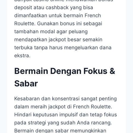
deposit atau cashback yang bisa
dimanfaatkan untuk bermain French
Roulette. Gunakan bonus ini sebagai
tambahan modal agar peluang
mendapatkan jackpot besar semakin
terbuka tanpa harus mengeluarkan dana
ekstra.
Bermain Dengan Fokus &
Sabar
Kesabaran dan konsentrasi sangat penting
dalam meraih jackpot di French Roulette.
Hindari keputusan impulsif dan tetap fokus
pada strategi yang sudah Anda rancang.
Bermain dengan sabar memungkinkan