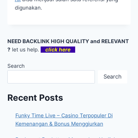
digunakan.
NEED BACKLINK HIGH QUALITY and RELEVANT
?
let us help.
click here
Search
Search
Recent Posts
Funky Time Live – Casino Terpopuler Di
Kemenangan & Bonus Menggiurkan