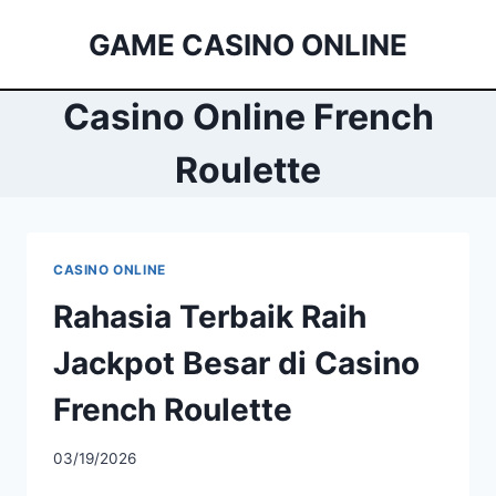
Skip
GAME CASINO ONLINE
to
content
Casino Online French
Roulette
CASINO ONLINE
Rahasia Terbaik Raih
Jackpot Besar di Casino
French Roulette
03/19/2026