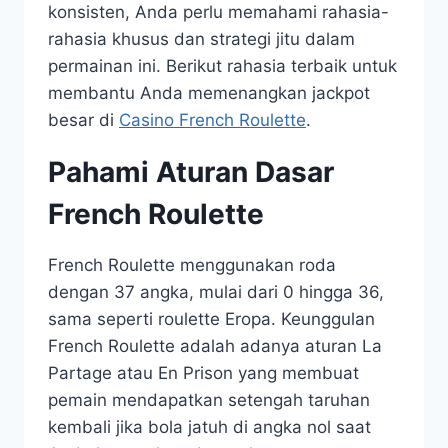
konsisten, Anda perlu memahami rahasia-
rahasia khusus dan strategi jitu dalam
permainan ini. Berikut rahasia terbaik untuk
membantu Anda memenangkan jackpot
besar di
Casino French Roulette
.
Pahami Aturan Dasar
French Roulette
French Roulette menggunakan roda
dengan 37 angka, mulai dari 0 hingga 36,
sama seperti roulette Eropa. Keunggulan
French Roulette adalah adanya aturan La
Partage atau En Prison yang membuat
pemain mendapatkan setengah taruhan
kembali jika bola jatuh di angka nol saat