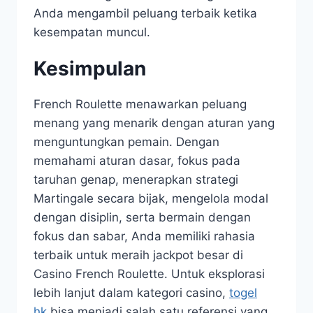
Anda mengambil peluang terbaik ketika
kesempatan muncul.
Kesimpulan
French Roulette menawarkan peluang
menang yang menarik dengan aturan yang
menguntungkan pemain. Dengan
memahami aturan dasar, fokus pada
taruhan genap, menerapkan strategi
Martingale secara bijak, mengelola modal
dengan disiplin, serta bermain dengan
fokus dan sabar, Anda memiliki rahasia
terbaik untuk meraih jackpot besar di
Casino French Roulette. Untuk eksplorasi
lebih lanjut dalam kategori casino,
togel
hk
bisa menjadi salah satu referensi yang