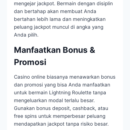
mengejar jackpot. Bermain dengan disiplin
dan bertahap akan membuat Anda
bertahan lebih lama dan meningkatkan
peluang jackpot muncul di angka yang
Anda pilih.
Manfaatkan Bonus &
Promosi
Casino online biasanya menawarkan bonus
dan promosi yang bisa Anda manfaatkan
untuk bermain Lightning Roulette tanpa
mengeluarkan modal terlalu besar.
Gunakan bonus deposit, cashback, atau
free spins untuk memperbesar peluang
mendapatkan jackpot tanpa risiko besar.