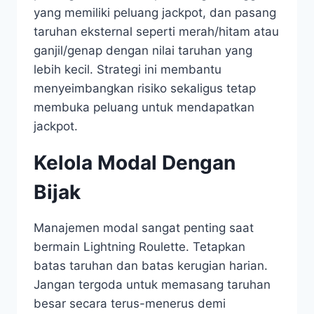
yang memiliki peluang jackpot, dan pasang
taruhan eksternal seperti merah/hitam atau
ganjil/genap dengan nilai taruhan yang
lebih kecil. Strategi ini membantu
menyeimbangkan risiko sekaligus tetap
membuka peluang untuk mendapatkan
jackpot.
Kelola Modal Dengan
Bijak
Manajemen modal sangat penting saat
bermain Lightning Roulette. Tetapkan
batas taruhan dan batas kerugian harian.
Jangan tergoda untuk memasang taruhan
besar secara terus-menerus demi