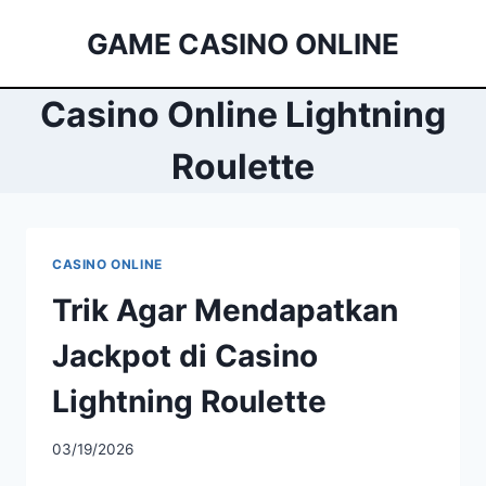
Skip
GAME CASINO ONLINE
to
content
Casino Online Lightning
Roulette
CASINO ONLINE
Trik Agar Mendapatkan
Jackpot di Casino
Lightning Roulette
03/19/2026