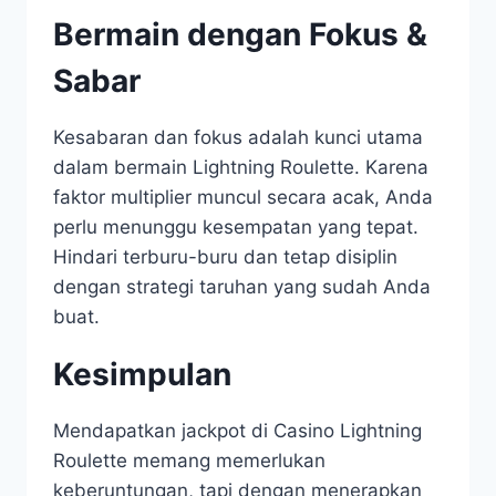
Bermain dengan Fokus &
Sabar
Kesabaran dan fokus adalah kunci utama
dalam bermain Lightning Roulette. Karena
faktor multiplier muncul secara acak, Anda
perlu menunggu kesempatan yang tepat.
Hindari terburu-buru dan tetap disiplin
dengan strategi taruhan yang sudah Anda
buat.
Kesimpulan
Mendapatkan jackpot di Casino Lightning
Roulette memang memerlukan
keberuntungan, tapi dengan menerapkan