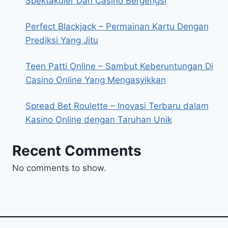
Spektakuler Dari Casino Bergengsi
Perfect Blackjack – Permainan Kartu Dengan
Prediksi Yang Jitu
Teen Patti Online – Sambut Keberuntungan Di
Casino Online Yang Mengasyikkan
Spread Bet Roulette – Inovasi Terbaru dalam
Kasino Online dengan Taruhan Unik
Recent Comments
No comments to show.