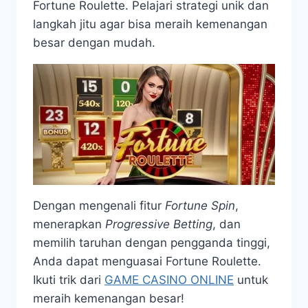
Fortune Roulette. Pelajari strategi unik dan
langkah jitu agar bisa meraih kemenangan
besar dengan mudah.
Dengan mengenali fitur
Fortune Spin
,
menerapkan
Progressive Betting
, dan
memilih taruhan dengan pengganda tinggi,
Anda dapat menguasai Fortune Roulette.
Ikuti trik dari
GAME CASINO ONLINE
untuk
meraih kemenangan besar!