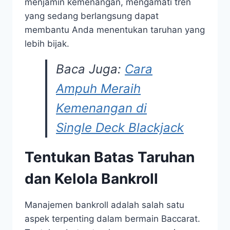
menjamin kemenangan, mengamati tren
yang sedang berlangsung dapat
membantu Anda menentukan taruhan yang
lebih bijak.
Baca Juga:
Cara
Ampuh Meraih
Kemenangan di
Single Deck Blackjack
Tentukan Batas Taruhan
dan Kelola Bankroll
Manajemen bankroll adalah salah satu
aspek terpenting dalam bermain Baccarat.