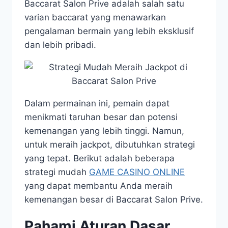
Baccarat Salon Prive adalah salah satu
varian baccarat yang menawarkan
pengalaman bermain yang lebih eksklusif
dan lebih pribadi.
Dalam permainan ini, pemain dapat
menikmati taruhan besar dan potensi
kemenangan yang lebih tinggi. Namun,
untuk meraih jackpot, dibutuhkan strategi
yang tepat. Berikut adalah beberapa
strategi mudah
GAME CASINO ONLINE
yang dapat membantu Anda meraih
kemenangan besar di Baccarat Salon Prive.
Pahami Aturan Dasar