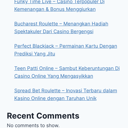
Funky Time Live – Casino Terpopuler Di
Kemenangan & Bonus Menggiurkan
Bucharest Roulette – Menangkan Hadiah
Spektakuler Dari Casino Bergengsi
Perfect Blackjack – Permainan Kartu Dengan
Prediksi Yang Jitu
Teen Patti Online – Sambut Keberuntungan Di
Casino Online Yang Mengasyikkan
Spread Bet Roulette – Inovasi Terbaru dalam
Kasino Online dengan Taruhan Unik
Recent Comments
No comments to show.