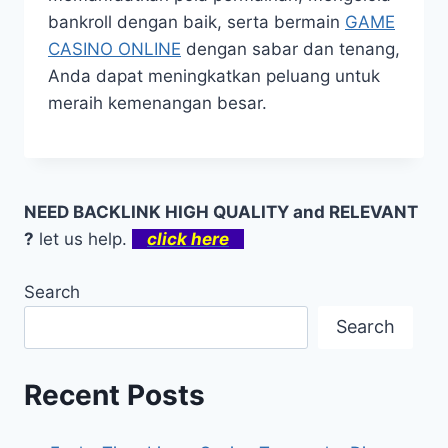
bankroll dengan baik, serta bermain
GAME
CASINO ONLINE
dengan sabar dan tenang,
Anda dapat meningkatkan peluang untuk
meraih kemenangan besar.
NEED BACKLINK HIGH QUALITY and RELEVANT
?
let us help.
click here
Search
Search
Recent Posts