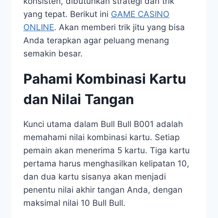
konsisten, dibutuhkan strategi dan trik
yang tepat. Berikut ini
GAME CASINO
ONLINE
. Akan memberi trik jitu yang bisa
Anda terapkan agar peluang menang
semakin besar.
Pahami Kombinasi Kartu
dan Nilai Tangan
Kunci utama dalam Bull Bull B001 adalah
memahami nilai kombinasi kartu. Setiap
pemain akan menerima 5 kartu. Tiga kartu
pertama harus menghasilkan kelipatan 10,
dan dua kartu sisanya akan menjadi
penentu nilai akhir tangan Anda, dengan
maksimal nilai 10 Bull Bull.