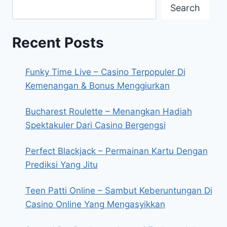
Search
Recent Posts
Funky Time Live – Casino Terpopuler Di
Kemenangan & Bonus Menggiurkan
Bucharest Roulette – Menangkan Hadiah
Spektakuler Dari Casino Bergengsi
Perfect Blackjack – Permainan Kartu Dengan
Prediksi Yang Jitu
Teen Patti Online – Sambut Keberuntungan Di
Casino Online Yang Mengasyikkan