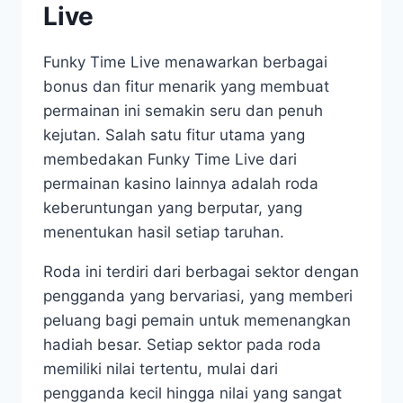
Live
Funky Time Live menawarkan berbagai
bonus dan fitur menarik yang membuat
permainan ini semakin seru dan penuh
kejutan. Salah satu fitur utama yang
membedakan Funky Time Live dari
permainan kasino lainnya adalah roda
keberuntungan yang berputar, yang
menentukan hasil setiap taruhan.
Roda ini terdiri dari berbagai sektor dengan
pengganda yang bervariasi, yang memberi
peluang bagi pemain untuk memenangkan
hadiah besar. Setiap sektor pada roda
memiliki nilai tertentu, mulai dari
pengganda kecil hingga nilai yang sangat