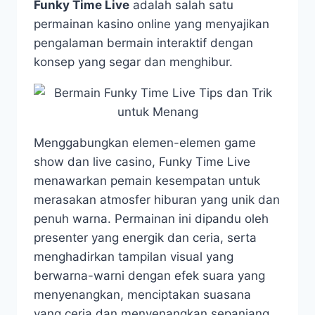
Funky Time Live
adalah salah satu
permainan kasino online yang menyajikan
pengalaman bermain interaktif dengan
konsep yang segar dan menghibur.
Menggabungkan elemen-elemen game
show dan live casino, Funky Time Live
menawarkan pemain kesempatan untuk
merasakan atmosfer hiburan yang unik dan
penuh warna. Permainan ini dipandu oleh
presenter yang energik dan ceria, serta
menghadirkan tampilan visual yang
berwarna-warni dengan efek suara yang
menyenangkan, menciptakan suasana
yang ceria dan menyenangkan sepanjang