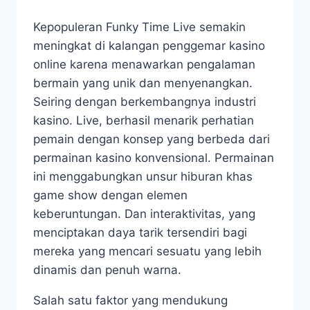
Kepopuleran Funky Time Live semakin
meningkat di kalangan penggemar kasino
online karena menawarkan pengalaman
bermain yang unik dan menyenangkan.
Seiring dengan berkembangnya industri
kasino. Live, berhasil menarik perhatian
pemain dengan konsep yang berbeda dari
permainan kasino konvensional. Permainan
ini menggabungkan unsur hiburan khas
game show dengan elemen
keberuntungan. Dan interaktivitas, yang
menciptakan daya tarik tersendiri bagi
mereka yang mencari sesuatu yang lebih
dinamis dan penuh warna.
Salah satu faktor yang mendukung