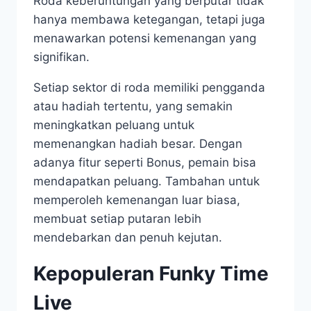
Roda keberuntungan yang berputar tidak
hanya membawa ketegangan, tetapi juga
menawarkan potensi kemenangan yang
signifikan.
Setiap sektor di roda memiliki pengganda
atau hadiah tertentu, yang semakin
meningkatkan peluang untuk
memenangkan hadiah besar. Dengan
adanya fitur seperti Bonus, pemain bisa
mendapatkan peluang. Tambahan untuk
memperoleh kemenangan luar biasa,
membuat setiap putaran lebih
mendebarkan dan penuh kejutan.
Kepopuleran Funky Time
Live