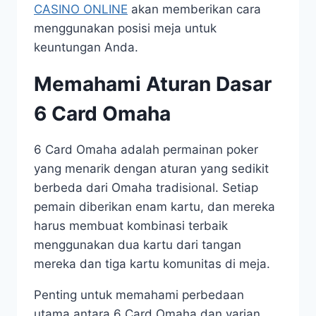
CASINO ONLINE
akan memberikan cara
menggunakan posisi meja untuk
keuntungan Anda.
Memahami Aturan Dasar
6 Card Omaha
6 Card Omaha adalah permainan poker
yang menarik dengan aturan yang sedikit
berbeda dari Omaha tradisional. Setiap
pemain diberikan enam kartu, dan mereka
harus membuat kombinasi terbaik
menggunakan dua kartu dari tangan
mereka dan tiga kartu komunitas di meja.
Penting untuk memahami perbedaan
utama antara 6 Card Omaha dan varian