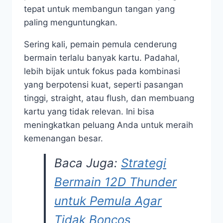
tepat untuk membangun tangan yang
paling menguntungkan.
Sering kali, pemain pemula cenderung
bermain terlalu banyak kartu. Padahal,
lebih bijak untuk fokus pada kombinasi
yang berpotensi kuat, seperti pasangan
tinggi, straight, atau flush, dan membuang
kartu yang tidak relevan. Ini bisa
meningkatkan peluang Anda untuk meraih
kemenangan besar.
Baca Juga:
Strategi
Bermain 12D Thunder
untuk Pemula Agar
Tidak Boncos