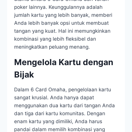
poker lainnya. Keunggulannya adalah
jumlah kartu yang lebih banyak, memberi
Anda lebih banyak opsi untuk membuat
tangan yang kuat. Hal ini memungkinkan
kombinasi yang lebih fleksibel dan
meningkatkan peluang menang.
Mengelola Kartu dengan
Bijak
Dalam 6 Card Omaha, pengelolaan kartu
sangat krusial. Anda hanya dapat
menggunakan dua kartu dari tangan Anda
dan tiga dari kartu komunitas. Dengan
enam kartu yang dimiliki, Anda harus
pandai dalam memilih kombinasi yang