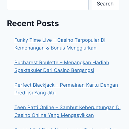
Search
Recent Posts
Funky Time Live – Casino Terpopuler Di
Kemenangan & Bonus Menggiurkan
Bucharest Roulette – Menangkan Hadiah
Spektakuler Dari Casino Bergengsi
Perfect Blackjack – Permainan Kartu Dengan
Prediksi Yang Jitu
Teen Patti Online – Sambut Keberuntungan Di
Casino Online Yang Mengasyikkan