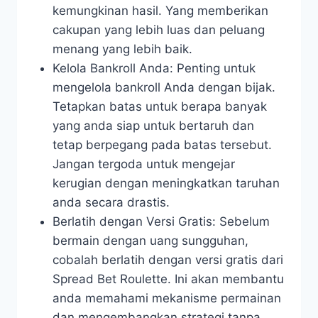
kemungkinan hasil. Yang memberikan
cakupan yang lebih luas dan peluang
menang yang lebih baik.
Kelola Bankroll Anda: Penting untuk
mengelola bankroll Anda dengan bijak.
Tetapkan batas untuk berapa banyak
yang anda siap untuk bertaruh dan
tetap berpegang pada batas tersebut.
Jangan tergoda untuk mengejar
kerugian dengan meningkatkan taruhan
anda secara drastis.
Berlatih dengan Versi Gratis: Sebelum
bermain dengan uang sungguhan,
cobalah berlatih dengan versi gratis dari
Spread Bet Roulette. Ini akan membantu
anda memahami mekanisme permainan
dan mengembangkan strategi tanpa