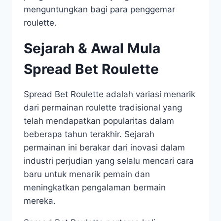
menguntungkan bagi para penggemar
roulette.
Sejarah & Awal Mula
Spread Bet Roulette
Spread Bet Roulette adalah variasi menarik
dari permainan roulette tradisional yang
telah mendapatkan popularitas dalam
beberapa tahun terakhir. Sejarah
permainan ini berakar dari inovasi dalam
industri perjudian yang selalu mencari cara
baru untuk menarik pemain dan
meningkatkan pengalaman bermain
mereka.