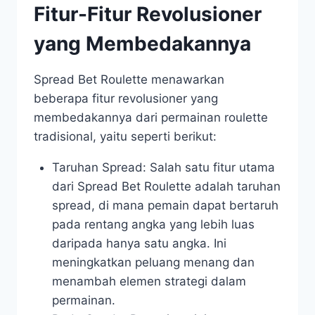
Fitur-Fitur Revolusioner
yang Membedakannya
Spread Bet Roulette menawarkan
beberapa fitur revolusioner yang
membedakannya dari permainan roulette
tradisional, yaitu seperti berikut:
Taruhan Spread: Salah satu fitur utama
dari Spread Bet Roulette adalah taruhan
spread, di mana pemain dapat bertaruh
pada rentang angka yang lebih luas
daripada hanya satu angka. Ini
meningkatkan peluang menang dan
menambah elemen strategi dalam
permainan.