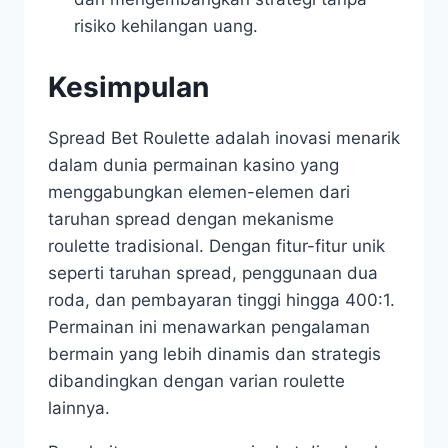
risiko kehilangan uang.
Kesimpulan
Spread Bet Roulette adalah inovasi menarik
dalam dunia permainan kasino yang
menggabungkan elemen-elemen dari
taruhan spread dengan mekanisme
roulette tradisional. Dengan fitur-fitur unik
seperti taruhan spread, penggunaan dua
roda, dan pembayaran tinggi hingga 400:1.
Permainan ini menawarkan pengalaman
bermain yang lebih dinamis dan strategis
dibandingkan dengan varian roulette
lainnya.