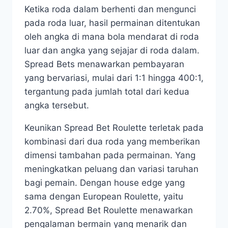
Ketika roda dalam berhenti dan mengunci
pada roda luar, hasil permainan ditentukan
oleh angka di mana bola mendarat di roda
luar dan angka yang sejajar di roda dalam.
Spread Bets menawarkan pembayaran
yang bervariasi, mulai dari 1:1 hingga 400:1,
tergantung pada jumlah total dari kedua
angka tersebut.
Keunikan Spread Bet Roulette terletak pada
kombinasi dari dua roda yang memberikan
dimensi tambahan pada permainan. Yang
meningkatkan peluang dan variasi taruhan
bagi pemain. Dengan house edge yang
sama dengan European Roulette, yaitu
2.70%, Spread Bet Roulette menawarkan
pengalaman bermain yang menarik dan