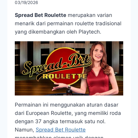
03/19/2026
Spread Bet Roulette
merupakan varian
menarik dari permainan roulette tradisional
yang dikembangkan oleh Playtech.
Permainan ini menggunakan aturan dasar
dari European Roulette, yang memiliki roda
dengan 37 angka termasuk satu nol.
Namun,
Spread Bet Roulette