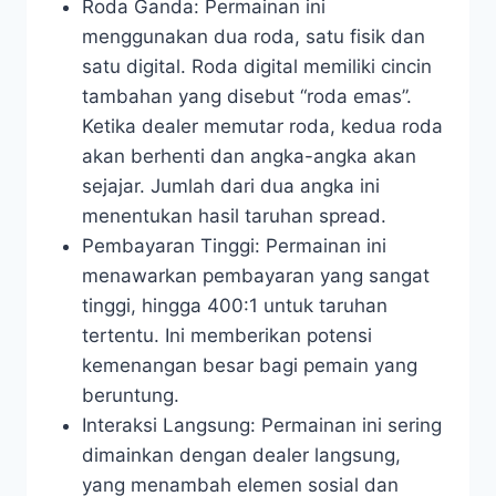
Roda Ganda: Permainan ini
menggunakan dua roda, satu fisik dan
satu digital. Roda digital memiliki cincin
tambahan yang disebut “roda emas”.
Ketika dealer memutar roda, kedua roda
akan berhenti dan angka-angka akan
sejajar. Jumlah dari dua angka ini
menentukan hasil taruhan spread.
Pembayaran Tinggi: Permainan ini
menawarkan pembayaran yang sangat
tinggi, hingga 400:1 untuk taruhan
tertentu. Ini memberikan potensi
kemenangan besar bagi pemain yang
beruntung.
Interaksi Langsung: Permainan ini sering
dimainkan dengan dealer langsung,
yang menambah elemen sosial dan