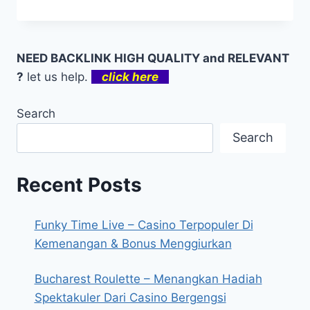
NEED BACKLINK HIGH QUALITY and RELEVANT
?
let us help.
click here
Search
Search
Recent Posts
Funky Time Live – Casino Terpopuler Di
Kemenangan & Bonus Menggiurkan
Bucharest Roulette – Menangkan Hadiah
Spektakuler Dari Casino Bergengsi