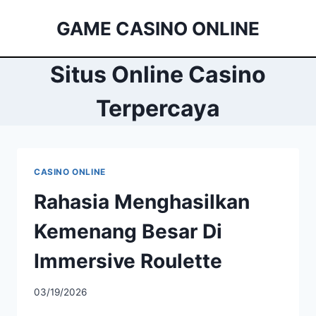
Skip
GAME CASINO ONLINE
to
content
Situs Online Casino
Terpercaya
CASINO ONLINE
Rahasia Menghasilkan
Kemenang Besar Di
Immersive Roulette
03/19/2026