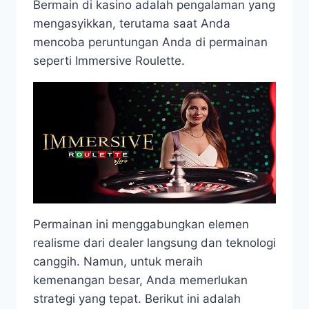
Bermain di kasino adalah pengalaman yang
mengasyikkan, terutama saat Anda
mencoba peruntungan Anda di permainan
seperti Immersive Roulette.
Permainan ini menggabungkan elemen
realisme dari dealer langsung dan teknologi
canggih. Namun, untuk meraih
kemenangan besar, Anda memerlukan
strategi yang tepat. Berikut ini adalah