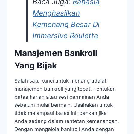
Baca Juga:
Rahasia
Menghasilkan
Kemenang Besar Di
Immersive Roulette
Manajemen Bankroll
Yang Bijak
Salah satu kunci untuk menang adalah
manajemen bankroll yang tepat. Tentukan
batas harian atau sesi permainan Anda
sebelum mulai bermain. Usahakan untuk
tidak melampaui batas ini, bahkan jika
Anda sedang dalam rentetan kemenangan.
Dengan mengelola bankroll Anda dengan