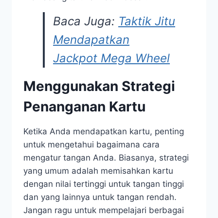
Baca Juga:
Taktik Jitu
Mendapatkan
Jackpot Mega Wheel
Menggunakan Strategi
Penanganan Kartu
Ketika Anda mendapatkan kartu, penting
untuk mengetahui bagaimana cara
mengatur tangan Anda. Biasanya, strategi
yang umum adalah memisahkan kartu
dengan nilai tertinggi untuk tangan tinggi
dan yang lainnya untuk tangan rendah.
Jangan ragu untuk mempelajari berbagai