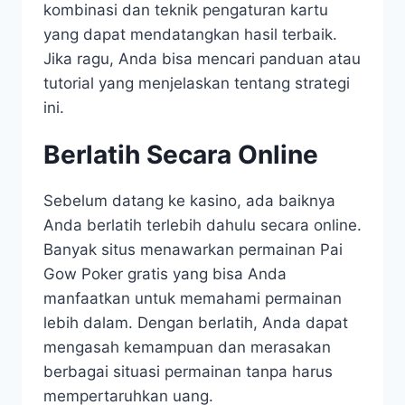
kombinasi dan teknik pengaturan kartu
yang dapat mendatangkan hasil terbaik.
Jika ragu, Anda bisa mencari panduan atau
tutorial yang menjelaskan tentang strategi
ini.
Berlatih Secara Online
Sebelum datang ke kasino, ada baiknya
Anda berlatih terlebih dahulu secara online.
Banyak situs menawarkan permainan Pai
Gow Poker gratis yang bisa Anda
manfaatkan untuk memahami permainan
lebih dalam. Dengan berlatih, Anda dapat
mengasah kemampuan dan merasakan
berbagai situasi permainan tanpa harus
mempertaruhkan uang.