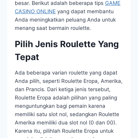
besar. Berikut adalah beberapa tips
GAME
CASINO ONLINE
yang dapat membantu
Anda meningkatkan peluang Anda untuk
menang saat bermain roulette.
Pilih Jenis Roulette Yang
Tepat
Ada beberapa varian roulette yang dapat
Anda pilih, seperti Roulette Eropa, Amerika,
dan Prancis. Dari ketiga jenis tersebut,
Roulette Eropa adalah pilihan yang paling
menguntungkan bagi pemain karena
memiliki satu slot nol, sedangkan Roulette
Amerika memiliki dua slot nol (0 dan 00).
Karena itu, pilihlah Roulette Eropa untuk