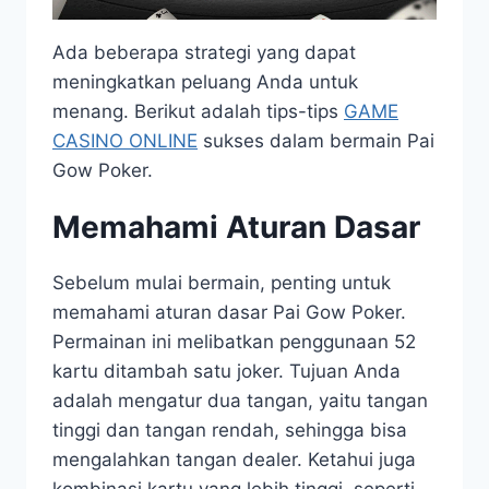
Ada beberapa strategi yang dapat
meningkatkan peluang Anda untuk
menang. Berikut adalah tips-tips
GAME
CASINO ONLINE
sukses dalam bermain Pai
Gow Poker.
Memahami Aturan Dasar
Sebelum mulai bermain, penting untuk
memahami aturan dasar Pai Gow Poker.
Permainan ini melibatkan penggunaan 52
kartu ditambah satu joker. Tujuan Anda
adalah mengatur dua tangan, yaitu tangan
tinggi dan tangan rendah, sehingga bisa
mengalahkan tangan dealer. Ketahui juga