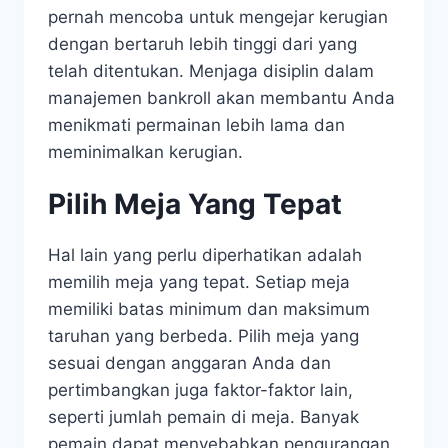
pernah mencoba untuk mengejar kerugian
dengan bertaruh lebih tinggi dari yang
telah ditentukan. Menjaga disiplin dalam
manajemen bankroll akan membantu Anda
menikmati permainan lebih lama dan
meminimalkan kerugian.
Pilih Meja Yang Tepat
Hal lain yang perlu diperhatikan adalah
memilih meja yang tepat. Setiap meja
memiliki batas minimum dan maksimum
taruhan yang berbeda. Pilih meja yang
sesuai dengan anggaran Anda dan
pertimbangkan juga faktor-faktor lain,
seperti jumlah pemain di meja. Banyak
pemain dapat menyebabkan pengurangan