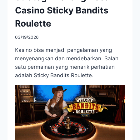
Casino Sticky Bandits
Roulette
03/19/2026
Kasino bisa menjadi pengalaman yang
menyenangkan dan mendebarkan. Salah
satu permainan yang menarik perhatian
adalah Sticky Bandits Roulette.