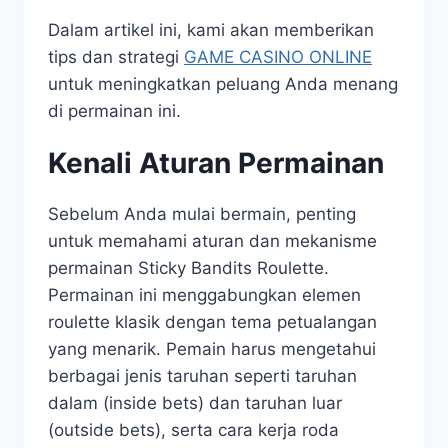
Dalam artikel ini, kami akan memberikan
tips dan strategi
GAME CASINO ONLINE
untuk meningkatkan peluang Anda menang
di permainan ini.
Kenali Aturan Permainan
Sebelum Anda mulai bermain, penting
untuk memahami aturan dan mekanisme
permainan Sticky Bandits Roulette.
Permainan ini menggabungkan elemen
roulette klasik dengan tema petualangan
yang menarik. Pemain harus mengetahui
berbagai jenis taruhan seperti taruhan
dalam (inside bets) dan taruhan luar
(outside bets), serta cara kerja roda