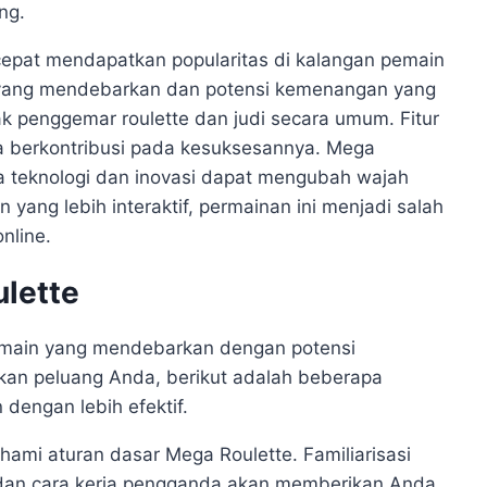
ng.
cepat mendapatkan popularitas di kalangan pemain
 yang mendebarkan dan potensi kemenangan yang
ak penggemar roulette dan judi secara umum. Fitur
uga berkontribusi pada kesuksesannya. Mega
a teknologi dan inovasi dapat mengubah wajah
yang lebih interaktif, permainan ini menjadi salah
nline.
lette
main yang mendebarkan dengan potensi
an peluang Anda, berikut adalah beberapa
dengan lebih efektif.
ami aturan dasar Mega Roulette. Familiarisasi
, dan cara kerja pengganda akan memberikan Anda