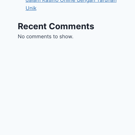
Unik
Recent Comments
No comments to show.