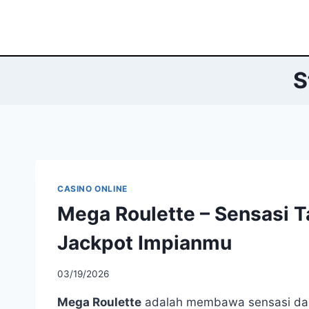
Skip
to
content
S
CASINO ONLINE
Mega Roulette – Sensasi T
Jackpot Impianmu
03/19/2026
Mega Roulette
adalah membawa sensasi dan 