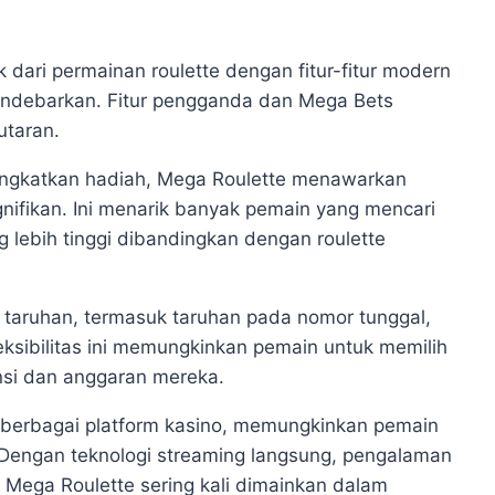
dari permainan roulette dengan fitur-fitur modern
ndebarkan. Fitur pengganda dan Mega Bets
utaran.
ngkatkan hadiah, Mega Roulette menawarkan
ifikan. Ini menarik banyak pemain yang mencari
lebih tinggi dibandingkan dengan roulette
 taruhan, termasuk taruhan pada nomor tunggal,
eksibilitas ini memungkinkan pemain untuk memilih
nsi dan anggaran mereka.
i berbagai platform kasino, memungkinkan pemain
 Dengan teknologi streaming langsung, pengalaman
. Mega Roulette sering kali dimainkan dalam