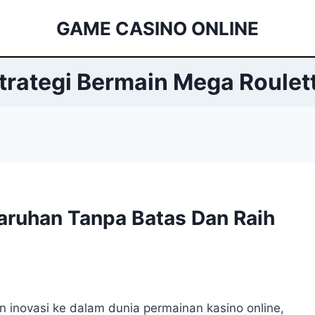
GAME CASINO ONLINE
trategi Bermain Mega Roulet
aruhan Tanpa Batas Dan Raih
inovasi ke dalam dunia permainan kasino online,