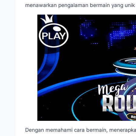
menawarkan pengalaman bermain yang unik 
Dengan memahami cara bermain, menerapkan