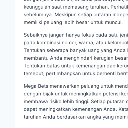
keunggulan saat memasang taruhan. Perhatik
sebelumnya. Meskipun setiap putaran inde
memiliki peluang lebih besar untuk muncul.
Sebaiknya jangan hanya fokus pada satu jen
pada kombinasi nomor, warna, atau kelompo
Tentukan seberapa banyak uang yang Anda b
membantu Anda menghindari kerugian besar
Tentukan batas untuk kemenangan dan kerug
tersebut, pertimbangkan untuk berhenti berm
Mega Bets menawarkan peluang untuk mendapa
dengan bijak untuk meningkatkan potensi ke
membawa risiko lebih tinggi. Setiap putara
dapat meningkatkan kemenangan Anda. Ketah
taruhan Anda berdasarkan angka yang memili