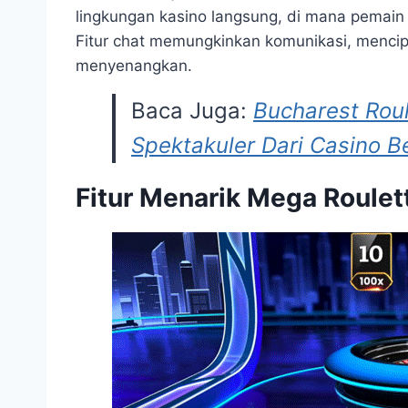
lingkungan kasino langsung, di mana pemain 
Fitur chat memungkinkan komunikasi, mencip
menyenangkan.
Baca Juga:
Bucharest Rou
Spektakuler Dari Casino B
Fitur Menarik Mega Roulet