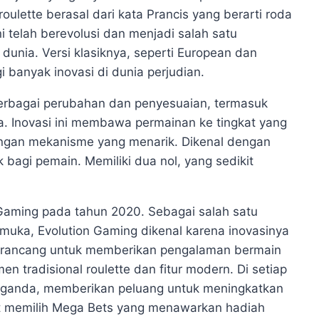
oulette berasal dari kata Prancis yang berarti roda
ni telah berevolusi dan menjadi salah satu
 dunia. Versi klasiknya, seperti European dan
i banyak inovasi di dunia perjudian.
berbagai perubahan dan penyesuaian, termasuk
a. Inovasi ini membawa permainan ke tingkat yang
dengan mekanisme yang menarik. Dikenal dengan
 bagi pemain. Memiliki dua nol, yang sedikit
 Gaming pada tahun 2020. Sebagai salah satu
emuka, Evolution Gaming dikenal karena inovasinya
dirancang untuk memberikan pengalaman bermain
 tradisional roulette dan fitur modern. Di setiap
gganda, memberikan peluang untuk meningkatkan
t memilih Mega Bets yang menawarkan hadiah