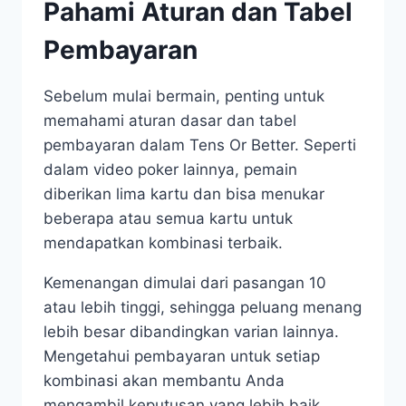
Pahami Aturan dan Tabel
Pembayaran
Sebelum mulai bermain, penting untuk
memahami aturan dasar dan tabel
pembayaran dalam Tens Or Better. Seperti
dalam video poker lainnya, pemain
diberikan lima kartu dan bisa menukar
beberapa atau semua kartu untuk
mendapatkan kombinasi terbaik.
Kemenangan dimulai dari pasangan 10
atau lebih tinggi, sehingga peluang menang
lebih besar dibandingkan varian lainnya.
Mengetahui pembayaran untuk setiap
kombinasi akan membantu Anda
mengambil keputusan yang lebih baik