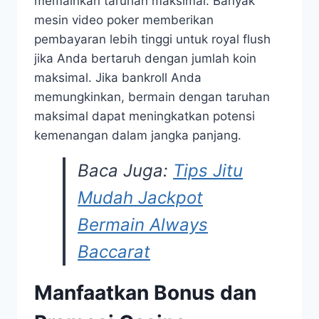
memainkan taruhan maksimal. Banyak
mesin video poker memberikan
pembayaran lebih tinggi untuk royal flush
jika Anda bertaruh dengan jumlah koin
maksimal. Jika bankroll Anda
memungkinkan, bermain dengan taruhan
maksimal dapat meningkatkan potensi
kemenangan dalam jangka panjang.
Baca Juga:
Tips Jitu
Mudah Jackpot
Bermain Always
Baccarat
Manfaatkan Bonus dan