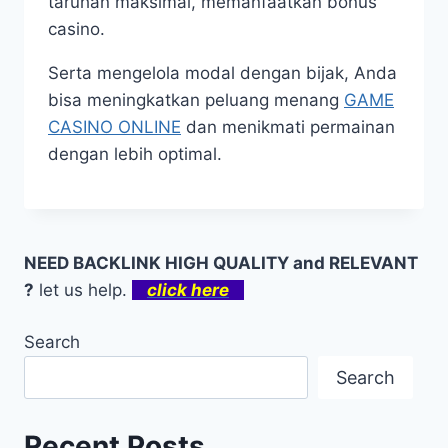
taruhan maksimal, memanfaatkan bonus
casino.
Serta mengelola modal dengan bijak, Anda
bisa meningkatkan peluang menang
GAME
CASINO ONLINE
dan menikmati permainan
dengan lebih optimal.
NEED BACKLINK HIGH QUALITY and RELEVANT
?
let us help.
click here
Search
Search
Recent Posts