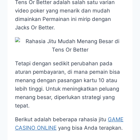
Tens Or Better adalah salah satu varian
video poker yang menarik dan mudah
dimainkan Permainan ini mirip dengan
Jacks Or Better.
Tetapi dengan sedikit perubahan pada
aturan pembayaran, di mana pemain bisa
menang dengan pasangan kartu 10 atau
lebih tinggi. Untuk meningkatkan peluang
menang besar, diperlukan strategi yang
tepat.
Berikut adalah beberapa rahasia jitu
GAME
CASINO ONLINE
yang bisa Anda terapkan.