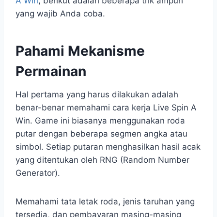
A Win
, berikut adalah beberapa trik ampuh
yang wajib Anda coba.
Pahami Mekanisme
Permainan
Hal pertama yang harus dilakukan adalah
benar-benar memahami cara kerja Live Spin A
Win. Game ini biasanya menggunakan roda
putar dengan beberapa segmen angka atau
simbol. Setiap putaran menghasilkan hasil acak
yang ditentukan oleh RNG (Random Number
Generator).
Memahami tata letak roda, jenis taruhan yang
tersedia, dan pembayaran masing-masing