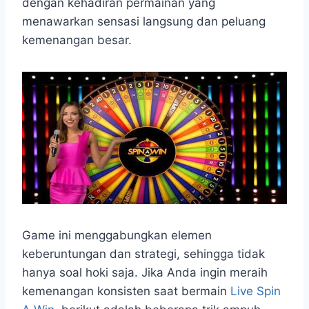
dengan kehadiran permainan yang
s
b
e
g
e
menawarkan sensasi langsung dan peluang
A
o
n
r
kemenangan besar.
p
o
g
a
p
k
e
m
r
Game ini menggabungkan elemen
keberuntungan dan strategi, sehingga tidak
hanya soal hoki saja. Jika Anda ingin meraih
kemenangan konsisten saat bermain
Live Spin