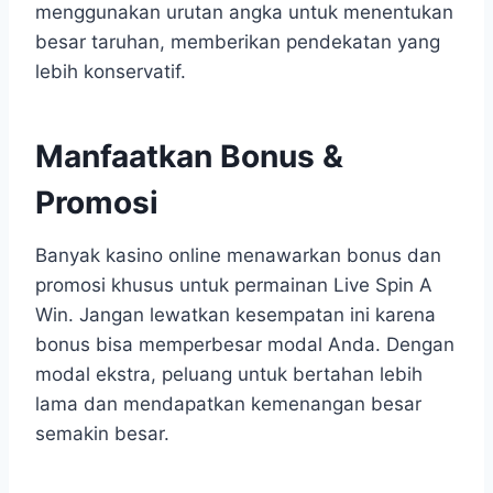
menggunakan urutan angka untuk menentukan
besar taruhan, memberikan pendekatan yang
lebih konservatif.
Manfaatkan Bonus &
Promosi
Banyak kasino online menawarkan bonus dan
promosi khusus untuk permainan Live Spin A
Win. Jangan lewatkan kesempatan ini karena
bonus bisa memperbesar modal Anda. Dengan
modal ekstra, peluang untuk bertahan lebih
lama dan mendapatkan kemenangan besar
semakin besar.