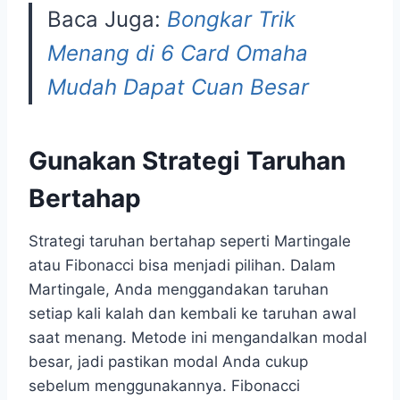
Baca Juga:
Bongkar Trik
Menang di 6 Card Omaha
Mudah Dapat Cuan Besar
Gunakan Strategi Taruhan
Bertahap
Strategi taruhan bertahap seperti Martingale
atau Fibonacci bisa menjadi pilihan. Dalam
Martingale, Anda menggandakan taruhan
setiap kali kalah dan kembali ke taruhan awal
saat menang. Metode ini mengandalkan modal
besar, jadi pastikan modal Anda cukup
sebelum menggunakannya. Fibonacci