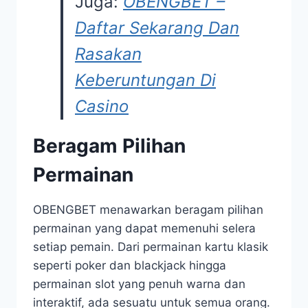
Juga:
OBENGBET –
Daftar Sekarang Dan
Rasakan
Keberuntungan Di
Casino
Beragam Pilihan
Permainan
OBENGBET menawarkan beragam pilihan
permainan yang dapat memenuhi selera
setiap pemain. Dari permainan kartu klasik
seperti poker dan blackjack hingga
permainan slot yang penuh warna dan
interaktif, ada sesuatu untuk semua orang.