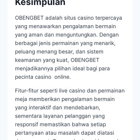
Kesimpulan
OBENGBET adalah situs casino terpercaya
yang menawarkan pengalaman bermain
yang aman dan menguntungkan. Dengan
berbagai jenis permainan yang menarik,
peluang menang besar, dan sistem
keamanan yang kuat, OBENGBET
menjadikannya pilihan ideal bagi para
pecinta casino online.
Fitur-fitur seperti live casino dan permainan
meja memberikan pengalaman bermain
yang interaktif dan mendebarkan,
sementara layanan pelanggan yang
responsif memastikan bahwa setiap
pertanyaan atau masalah dapat diatasi