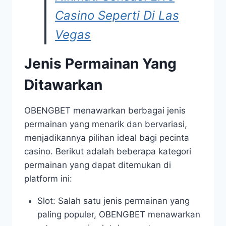
Casino Seperti Di Las
Vegas
Jenis Permainan Yang
Ditawarkan
OBENGBET menawarkan berbagai jenis
permainan yang menarik dan bervariasi,
menjadikannya pilihan ideal bagi pecinta
casino. Berikut adalah beberapa kategori
permainan yang dapat ditemukan di
platform ini:
Slot: Salah satu jenis permainan yang
paling populer, OBENGBET menawarkan