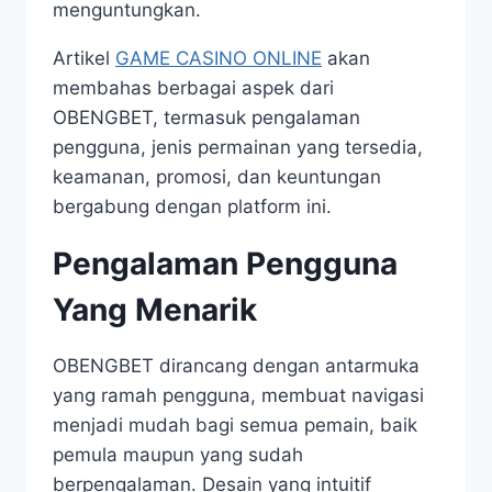
menguntungkan.
Artikel
GAME CASINO ONLINE
akan
membahas berbagai aspek dari
OBENGBET, termasuk pengalaman
pengguna, jenis permainan yang tersedia,
keamanan, promosi, dan keuntungan
bergabung dengan platform ini.
Pengalaman Pengguna
Yang Menarik
OBENGBET dirancang dengan antarmuka
yang ramah pengguna, membuat navigasi
menjadi mudah bagi semua pemain, baik
pemula maupun yang sudah
berpengalaman. Desain yang intuitif