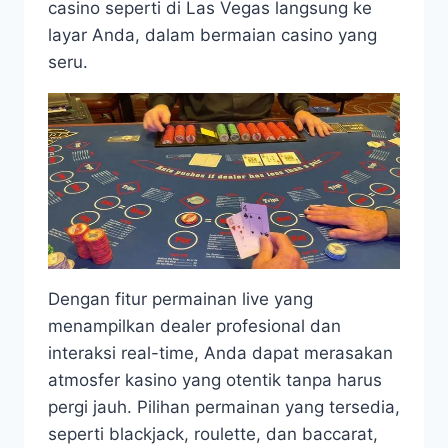
casino seperti di Las Vegas langsung ke
layar Anda, dalam bermaian casino yang
seru.
Dengan fitur permainan live yang
menampilkan dealer profesional dan
interaksi real-time, Anda dapat merasakan
atmosfer kasino yang otentik tanpa harus
pergi jauh. Pilihan permainan yang tersedia,
seperti blackjack, roulette, dan baccarat,