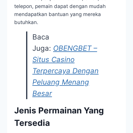
telepon, pemain dapat dengan mudah
mendapatkan bantuan yang mereka
butuhkan.
Baca
Juga:
OBENGBET –
Situs Casino
Terpercaya Dengan
Peluang Menang
Besar
Jenis Permainan Yang
Tersedia