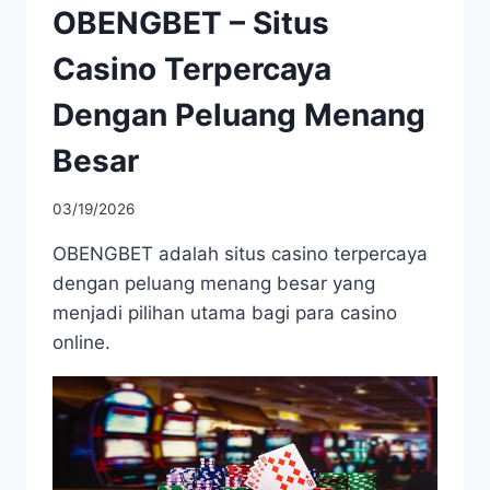
OBENGBET – Situs
Casino Terpercaya
Dengan Peluang Menang
Besar
03/19/2026
OBENGBET adalah situs casino terpercaya
dengan peluang menang besar yang
menjadi pilihan utama bagi para casino
online.