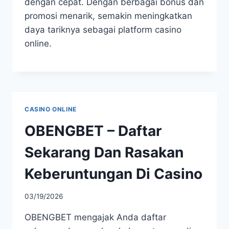
dengan cepat. Dengan berbagai bonus dan
promosi menarik, semakin meningkatkan
daya tariknya sebagai platform casino
online.
CASINO ONLINE
OBENGBET – Daftar
Sekarang Dan Rasakan
Keberuntungan Di Casino
03/19/2026
OBENGBET mengajak Anda daftar