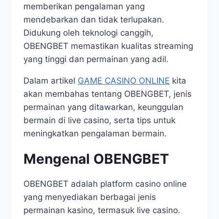
memberikan pengalaman yang
mendebarkan dan tidak terlupakan.
Didukung oleh teknologi canggih,
OBENGBET memastikan kualitas streaming
yang tinggi dan permainan yang adil.
Dalam artikel
GAME CASINO ONLINE
kita
akan membahas tentang OBENGBET, jenis
permainan yang ditawarkan, keunggulan
bermain di live casino, serta tips untuk
meningkatkan pengalaman bermain.
Mengenal OBENGBET
OBENGBET adalah platform casino online
yang menyediakan berbagai jenis
permainan kasino, termasuk live casino.